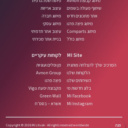
תחתון
מיתוג קבוצת Avnon
פיתוח שפה גרפית
שיתוף פעולה בשמים
עיצוב אריזות
אתר מתכונים חדש
מיתוג חברה
מיתוג פיצה פרגו
מיתוג עסקי
מיתוג Comparts
עיצוב אתר תדמיתי
מיתוג כולל
בניית אתר מכירתי
MI Site
לקוחות עיקריים
המרכיב שלך להצלחה מותגית
מן ופלים ועוגיות
הלקוחות שלנו
Avnon Group
השירותים שלנו
פיצה פרגו
בלוג חדשות מי
מקבוצת יפעת Vigo
Green Wall
Mi Facebook
Mi Instagram
אשרא – בסס״ח
פנה
Copyright © 2026 Mi Litvak - All rights reserved worldwide